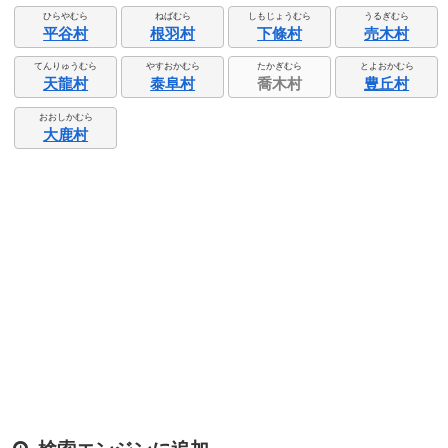
ひらやむら
ねばむら
しもじょうむら
うるぎむら
平谷村
根羽村
下條村
売木村
てんりゅうむら
やすおかむら
たかぎむら
とよおかむら
天龍村
泰阜村
喬木村
豊丘村
おおしかむら
大鹿村