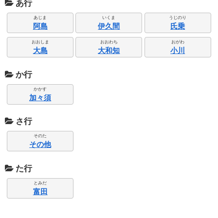
あ行
あじま
いくま
うじのり
阿島
伊久間
氏乗
おおしま
おおわち
おがわ
大島
大和知
小川
か行
かかす
加々須
さ行
そのた
その他
た行
とみだ
富田