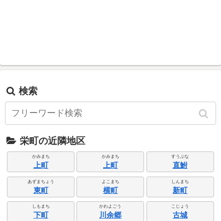
検索
栄町の近隣地区
かみまち
かみまち
すうぶな
上町
上町
直鮒
あずまちょう
よこまち
しんまち
東町
横町
新町
しもまち
かわよごう
こじょう
下町
川余郷
古城