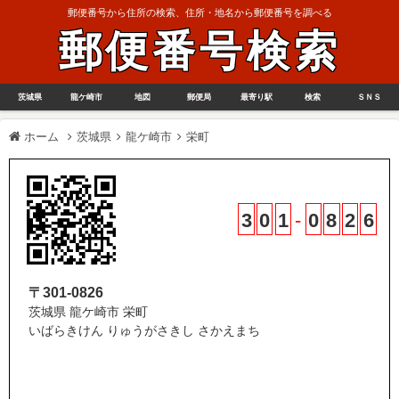
郵便番号から住所の検索、住所・地名から郵便番号を調べる
郵便番号検索
茨城県
龍ケ崎市
地図
郵便局
最寄り駅
検索
ＳＮＳ
ホーム
茨城県
龍ケ崎市
栄町
3
0
1
-
0
8
2
6
〒301-0826
茨城県 龍ケ崎市 栄町
いばらきけん りゅうがさきし さかえまち