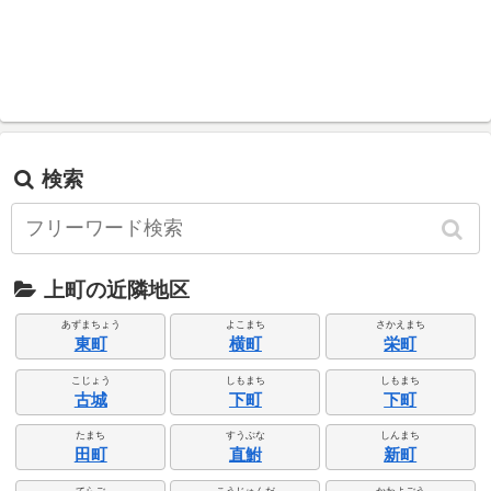
検索
上町の近隣地区
あずまちょう
よこまち
さかえまち
東町
横町
栄町
こじょう
しもまち
しもまち
古城
下町
下町
たまち
すうぶな
しんまち
田町
直鮒
新町
てらご
こうじゅんだ
かわよごう