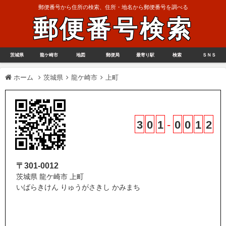
郵便番号から住所の検索、住所・地名から郵便番号を調べる
郵便番号検索
茨城県
龍ケ崎市
地図
郵便局
最寄り駅
検索
ＳＮＳ
ホーム
茨城県
龍ケ崎市
上町
3
0
1
-
0
0
1
2
〒301-0012
茨城県 龍ケ崎市 上町
いばらきけん りゅうがさきし かみまち