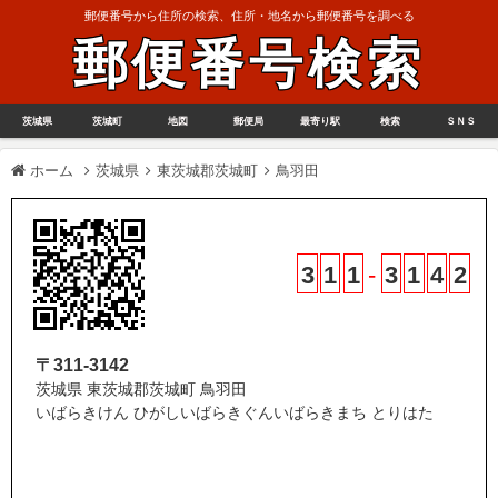
郵便番号から住所の検索、住所・地名から郵便番号を調べる
郵便番号検索
茨城県
茨城町
地図
郵便局
最寄り駅
検索
ＳＮＳ
ホーム
茨城県
東茨城郡茨城町
鳥羽田
3
1
1
-
3
1
4
2
〒311-3142
茨城県 東茨城郡茨城町 鳥羽田
いばらきけん ひがしいばらきぐんいばらきまち とりはた