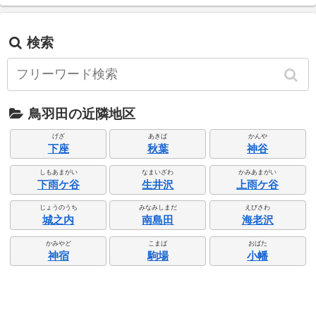
検索
鳥羽田の近隣地区
げざ
あきば
かんや
下座
秋葉
神谷
しもあまがい
なまいざわ
かみあまがい
下雨ケ谷
生井沢
上雨ケ谷
じょうのうち
みなみしまだ
えびさわ
城之内
南島田
海老沢
かみやど
こまば
おばた
神宿
駒場
小幡