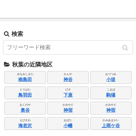
検索
秋葉の近隣地区
みなみしまだ
かんや
おづつみ
南島田
神谷
小堤
とりはた
げざ
こまば
鳥羽田
下座
駒場
おくのや
かみやど
かみやど
奥谷
神宿
神宿
えびさわ
おばた
かみあまがい
海老沢
小幡
上雨ケ谷