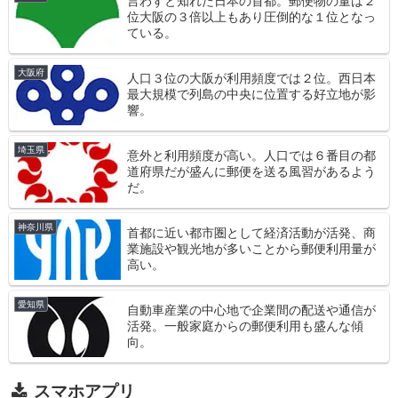
言わずと知れた日本の首都。郵便物の量は２
位大阪の３倍以上もあり圧倒的な１位となっ
ている。
大阪府
人口３位の大阪が利用頻度では２位。西日本
最大規模で列島の中央に位置する好立地が影
響。
埼玉県
意外と利用頻度が高い。人口では６番目の都
道府県だが盛んに郵便を送る風習があるよう
だ。
神奈川県
首都に近い都市圏として経済活動が活発、商
業施設や観光地が多いことから郵便利用量が
高い。
愛知県
自動車産業の中心地で企業間の配送や通信が
活発。一般家庭からの郵便利用も盛んな傾
向。
スマホアプリ