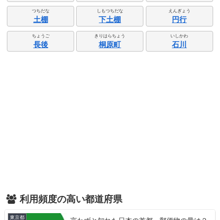
つちだな
しもつちだな
えんぎょう
土棚
下土棚
円行
ちょうご
きりはらちょう
いしかわ
長後
桐原町
石川
利用頻度の高い都道府県
東京都