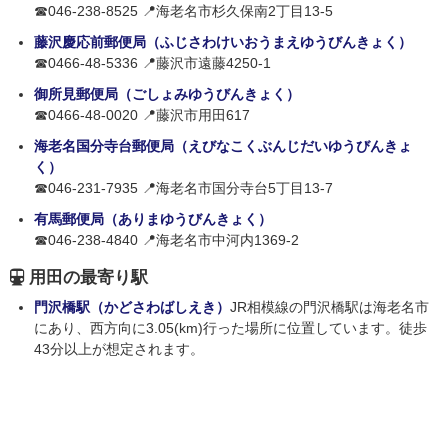
☎046-238-8525 📍海老名市杉久保南2丁目13-5
藤沢慶応前郵便局（ふじさわけいおうまえゆうびんきょく）
☎0466-48-5336 📍藤沢市遠藤4250-1
御所見郵便局（ごしょみゆうびんきょく）
☎0466-48-0020 📍藤沢市用田617
海老名国分寺台郵便局（えびなこくぶんじだいゆうびんきょ
く）
☎046-231-7935 📍海老名市国分寺台5丁目13-7
有馬郵便局（ありまゆうびんきょく）
☎046-238-4840 📍海老名市中河内1369-2
用田の最寄り駅
門沢橋駅（かどさわばしえき）
JR相模線の門沢橋駅は海老名市
にあり、西方向に3.05(km)行った場所に位置しています。徒歩
43分以上が想定されます。