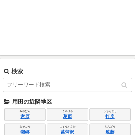
検索
用田の近隣地区
みやばら
くずはら
うちもどり
宮原
葛原
打戻
おそごう
しょうぶさわ
えんどう
獺郷
菖蒲沢
遠藤