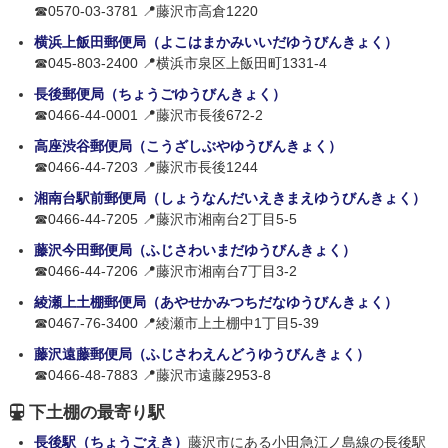
☎0570-03-3781 📍藤沢市高倉1220
横浜上飯田郵便局（よこはまかみいいだゆうびんきょく）
☎045-803-2400 📍横浜市泉区上飯田町1331-4
長後郵便局（ちょうごゆうびんきょく）
☎0466-44-0001 📍藤沢市長後672-2
高座渋谷郵便局（こうざしぶやゆうびんきょく）
☎0466-44-7203 📍藤沢市長後1244
湘南台駅前郵便局（しょうなんだいえきまえゆうびんきょく）
☎0466-44-7205 📍藤沢市湘南台2丁目5-5
藤沢今田郵便局（ふじさわいまだゆうびんきょく）
☎0466-44-7206 📍藤沢市湘南台7丁目3-2
綾瀬上土棚郵便局（あやせかみつちだなゆうびんきょく）
☎0467-76-3400 📍綾瀬市上土棚中1丁目5-39
藤沢遠藤郵便局（ふじさわえんどうゆうびんきょく）
☎0466-48-7883 📍藤沢市遠藤2953-8
下土棚の最寄り駅
長後駅（ちょうごえき）
藤沢市にある小田急江ノ島線の長後駅