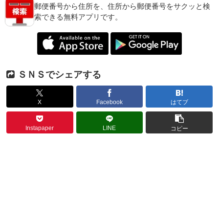
郵便番号から住所を、住所から郵便番号をサクッと検
索できる無料アプリです。
ＳＮＳでシェアする
X
Facebook
はてブ
Instapaper
LINE
コピー