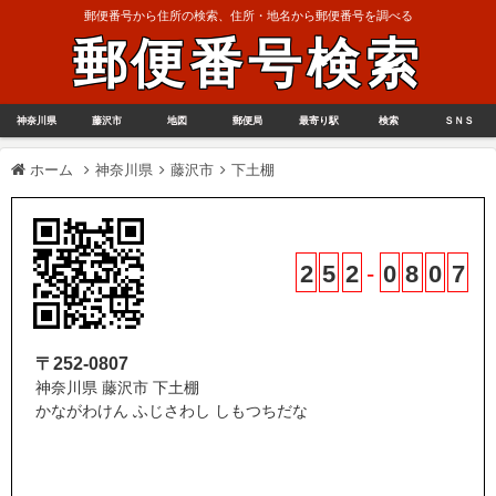
郵便番号から住所の検索、住所・地名から郵便番号を調べる
郵便番号検索
神奈川県
藤沢市
地図
郵便局
最寄り駅
検索
ＳＮＳ
ホーム
神奈川県
藤沢市
下土棚
2
5
2
-
0
8
0
7
〒252-0807
神奈川県 藤沢市 下土棚
かながわけん ふじさわし しもつちだな