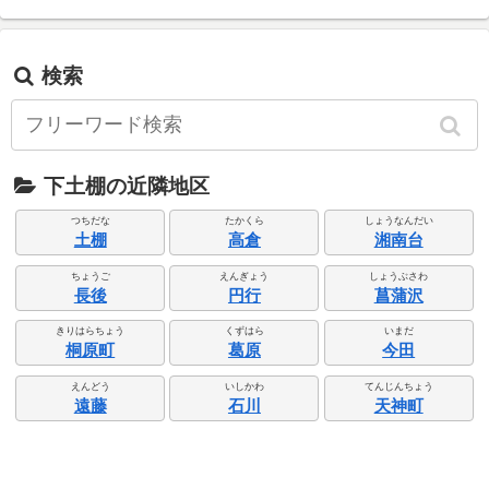
検索
下土棚の近隣地区
つちだな
たかくら
しょうなんだい
土棚
高倉
湘南台
ちょうご
えんぎょう
しょうぶさわ
長後
円行
菖蒲沢
きりはらちょう
くずはら
いまだ
桐原町
葛原
今田
えんどう
いしかわ
てんじんちょう
遠藤
石川
天神町