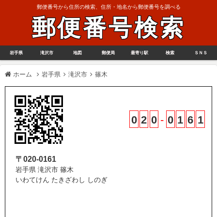
郵便番号から住所の検索、住所・地名から郵便番号を調べる
郵便番号検索
岩手県
滝沢市
地図
郵便局
最寄り駅
検索
ＳＮＳ
ホーム
岩手県
滝沢市
篠木
0
2
0
-
0
1
6
1
〒020-0161
岩手県 滝沢市 篠木
いわてけん たきざわし しのぎ