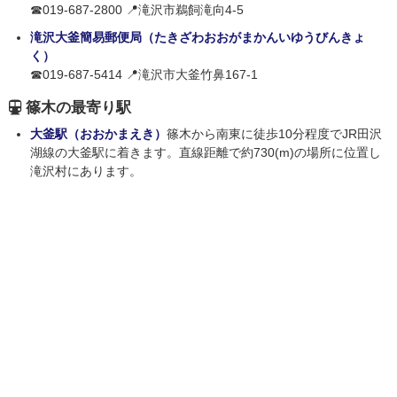
☎019-687-2800 📍滝沢市鵜飼滝向4-5
滝沢大釜簡易郵便局（たきざわおおがまかんいゆうびんきょ
く）
☎019-687-5414 📍滝沢市大釜竹鼻167-1
篠木の最寄り駅
大釜駅（おおかまえき）
篠木から南東に徒歩10分程度でJR田沢
湖線の大釜駅に着きます。直線距離で約730(m)の場所に位置し
滝沢村にあります。