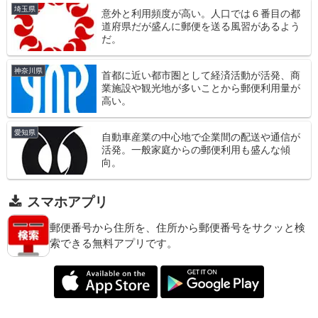
埼玉県
意外と利用頻度が高い。人口では６番目の都
道府県だが盛んに郵便を送る風習があるよう
だ。
神奈川県
首都に近い都市圏として経済活動が活発、商
業施設や観光地が多いことから郵便利用量が
高い。
愛知県
自動車産業の中心地で企業間の配送や通信が
活発。一般家庭からの郵便利用も盛んな傾
向。
スマホアプリ
郵便番号から住所を、住所から郵便番号をサクッと検
索できる無料アプリです。