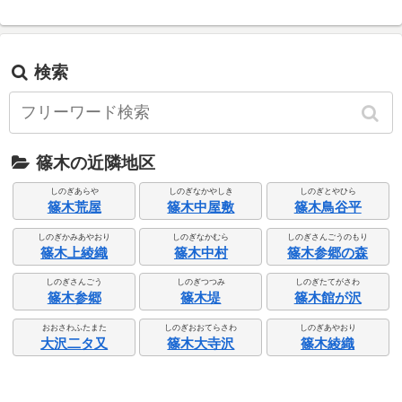
検索
篠木の近隣地区
しのぎあらや
しのぎなかやしき
しのぎとやひら
篠木荒屋
篠木中屋敷
篠木鳥谷平
しのぎかみあやおり
しのぎなかむら
しのぎさんごうのもり
篠木上綾織
篠木中村
篠木参郷の森
しのぎさんごう
しのぎつつみ
しのぎたてがさわ
篠木参郷
篠木堤
篠木館が沢
おおさわふたまた
しのぎおおてらさわ
しのぎあやおり
大沢二タ又
篠木大寺沢
篠木綾織