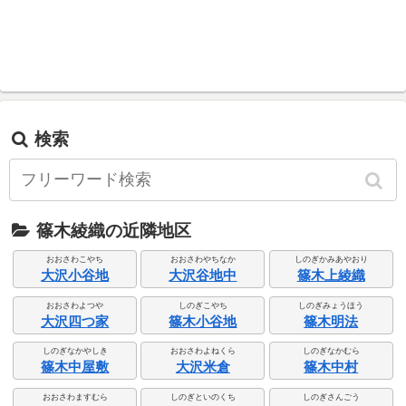
検索
篠木綾織の近隣地区
おおさわこやち
おおさわやちなか
しのぎかみあやおり
大沢小谷地
大沢谷地中
篠木上綾織
おおさわよつや
しのぎこやち
しのぎみょうほう
大沢四つ家
篠木小谷地
篠木明法
しのぎなかやしき
おおさわよねくら
しのぎなかむら
篠木中屋敷
大沢米倉
篠木中村
おおさわますむら
しのぎといのくち
しのぎさんごう