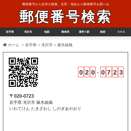
郵便番号から住所の検索、住所・地名から郵便番号を調べる
郵便番号検索
岩手県
滝沢市
地図
郵便局
最寄り駅
検索
ＳＮＳ
ホーム
岩手県
滝沢市
篠木綾織
0
2
0
-
0
7
2
3
〒020-0723
岩手県 滝沢市 篠木綾織
いわてけん たきざわし しのぎあやおり