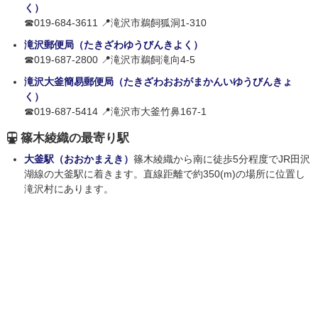
く）
☎019-684-3611 📍滝沢市鵜飼狐洞1-310
滝沢郵便局（たきざわゆうびんきよく）
☎019-687-2800 📍滝沢市鵜飼滝向4-5
滝沢大釜簡易郵便局（たきざわおおがまかんいゆうびんきょ
く）
☎019-687-5414 📍滝沢市大釜竹鼻167-1
篠木綾織の最寄り駅
大釜駅（おおかまえき）
篠木綾織から南に徒歩5分程度でJR田沢
湖線の大釜駅に着きます。直線距離で約350(m)の場所に位置し
滝沢村にあります。