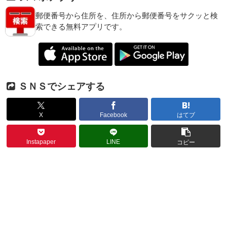
郵便番号から住所を、住所から郵便番号をサクッと検
索できる無料アプリです。
ＳＮＳでシェアする
X
Facebook
はてブ
Instapaper
LINE
コピー