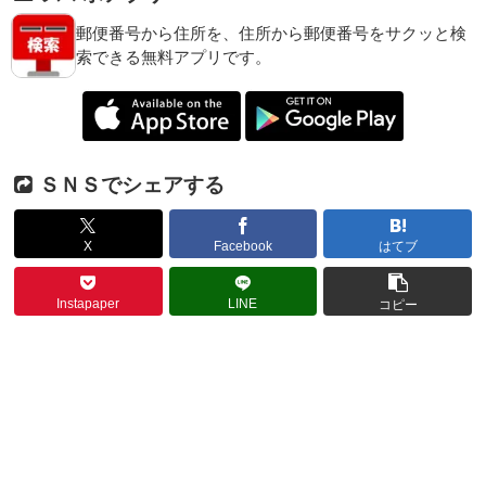
郵便番号から住所を、住所から郵便番号をサクッと検
索できる無料アプリです。
ＳＮＳでシェアする
X
Facebook
はてブ
Instapaper
LINE
コピー