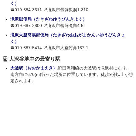
く）
☎019-684-3611 📍滝沢市鵜飼狐洞1-310
滝沢郵便局（たきざわゆうびんきよく）
☎019-687-2800 📍滝沢市鵜飼滝向4-5
滝沢大釜簡易郵便局（たきざわおおがまかんいゆうびんきょ
く）
☎019-687-5414 📍滝沢市大釜竹鼻167-1
大沢谷地中の最寄り駅
大釜駅（おおかまえき）
JR田沢湖線の大釜駅は滝沢村にあり、
南方向に670(m)行った場所に位置しています。徒歩9分以上が想
定されます。