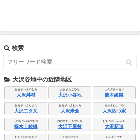
検索
大沢谷地中の近隣地区
おおさわますむら
おおさわこやち
しのぎあやおり
大沢舛村
大沢小谷地
篠木綾織
おおさわふたまた
おおさわよねくら
おおさわよつや
大沢二タ又
大沢米倉
大沢四つ家
しのぎかみあやおり
おおさわしもやしき
おおさわしんみち
篠木上綾織
大沢下屋敷
大沢新道
おおさわせきあい
しのぎなかむら
しのぎこやち