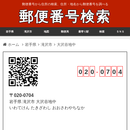
郵便番号から住所の検索、住所・地名から郵便番号を調べる
郵便番号検索
岩手県
滝沢市
地図
郵便局
最寄り駅
検索
ＳＮＳ
ホーム
岩手県
滝沢市
大沢谷地中
0
2
0
-
0
7
0
4
〒020-0704
岩手県 滝沢市 大沢谷地中
いわてけん たきざわし おおさわやちなか