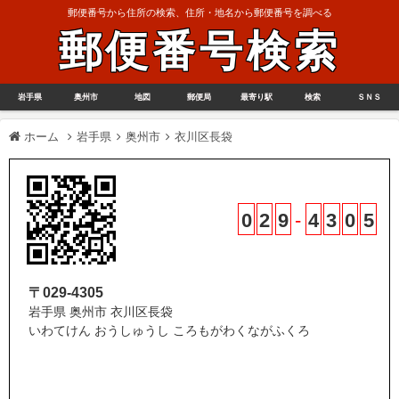
郵便番号から住所の検索、住所・地名から郵便番号を調べる
郵便番号検索
岩手県
奥州市
地図
郵便局
最寄り駅
検索
ＳＮＳ
ホーム
岩手県
奥州市
衣川区長袋
0
2
9
-
4
3
0
5
〒029-4305
岩手県 奥州市 衣川区長袋
いわてけん おうしゅうし ころもがわくながふくろ