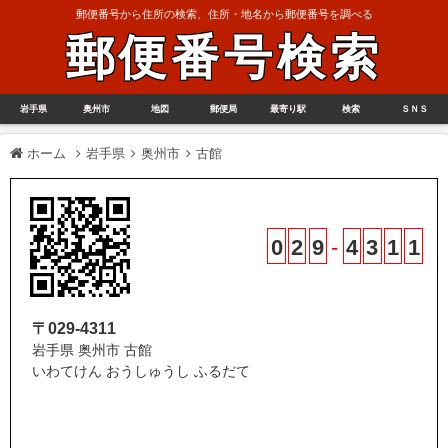
郵便番号から住所の検索、住所・地名から郵便番号を調べる
郵便番号検索
岩手県
奥州市
地図
郵便局
最寄り駅
検索
ＳＮＳ
ホーム
岩手県
奥州市
古館
0
2
9
-
4
3
1
1
〒029-4311
岩手県 奥州市 古館
いわてけん おうしゅうし ふるだて