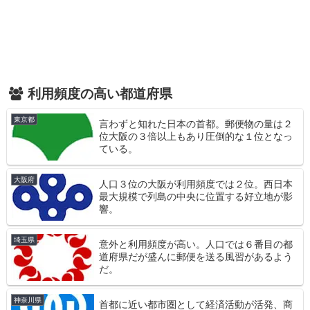
利用頻度の高い都道府県
東京都
言わずと知れた日本の首都。郵便物の量は２
位大阪の３倍以上もあり圧倒的な１位となっ
ている。
大阪府
人口３位の大阪が利用頻度では２位。西日本
最大規模で列島の中央に位置する好立地が影
響。
埼玉県
意外と利用頻度が高い。人口では６番目の都
道府県だが盛んに郵便を送る風習があるよう
だ。
神奈川県
首都に近い都市圏として経済活動が活発、商