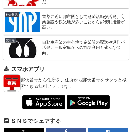
だ。
神奈川県
首都に近い都市圏として経済活動が活発、商
業施設や観光地が多いことから郵便利用量が
高い。
愛知県
自動車産業の中心地で企業間の配送や通信が
活発。一般家庭からの郵便利用も盛んな傾
向。
スマホアプリ
郵便番号から住所を、住所から郵便番号をサクッと検
索できる無料アプリです。
ＳＮＳでシェアする