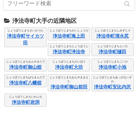
浄法寺町大手の近隣地区
じょうぼうじまちさいかつた
じょうぼうじまちかいしょうだ
じょうぼうじまちしみずじり
浄法寺町サイカツ
浄法寺町海上田
浄法寺町清水尻
田
じょうぼうじまちじょうほうじ
じょうぼうじまちといだ
浄法寺町浄法寺
浄法寺町樋田
じょうぼうじまちおんやまたて
じょうぼうじまちだいぼう
じょうぼうじまちこいけ
浄法寺町御山舘
浄法寺町大坊
浄法寺町小池
じょうぼうじまちはちまんだて
じょうぼうじまちおんやままえ
じょうぼうじまちあっぴないざ
た
わ
浄法寺町八幡舘
浄法寺町御山前田
浄法寺町安比内沢
じょうぼうじまちいわぶち
浄法寺町岩渕