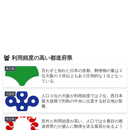
利用頻度の高い都道府県
東京都
言わずと知れた日本の首都。郵便物の量は２
位大阪の３倍以上もあり圧倒的な１位となっ
ている。
大阪府
人口３位の大阪が利用頻度では２位。西日本
最大規模で列島の中央に位置する好立地が影
響。
埼玉県
意外と利用頻度が高い。人口では６番目の都
道府県だが盛んに郵便を送る風習があるよう