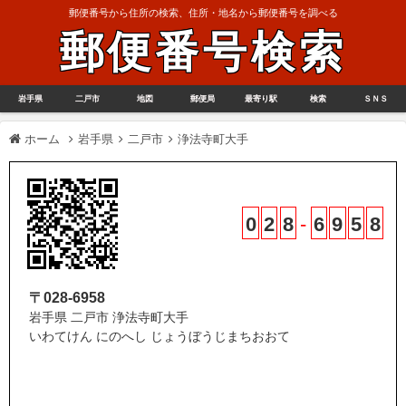
郵便番号から住所の検索、住所・地名から郵便番号を調べる
郵便番号検索
岩手県
二戸市
地図
郵便局
最寄り駅
検索
ＳＮＳ
ホーム
岩手県
二戸市
浄法寺町大手
0
2
8
-
6
9
5
8
〒028-6958
岩手県 二戸市 浄法寺町大手
いわてけん にのへし じょうぼうじまちおおて