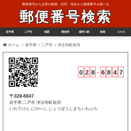
郵便番号から住所の検索、住所・地名から郵便番号を調べる
郵便番号検索
岩手県
二戸市
地図
郵便局
最寄り駅
検索
ＳＮＳ
ホーム
岩手県
二戸市
浄法寺町岩渕
0
2
8
-
6
8
4
7
〒028-6847
岩手県 二戸市 浄法寺町岩渕
いわてけん にのへし じょうぼうじまちいわぶち