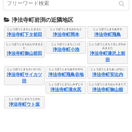
浄法寺町岩渕の近隣地区
じょうぼうじまちしたまえた
じょうぼうじまちおかもと
じょうぼうじまちあすか
浄法寺町下タ前田
浄法寺町岡本
浄法寺町飛鳥
じょうぼうじまちおんやままえ
じょうぼうじまちこいけ
じょうぼうじまちうるしざわか
た
みまえた
浄法寺町小池
浄法寺町御山前田
浄法寺町漆沢上前
田
じょうぼうじまちさいかつた
じょうぼうじまちあすかやち
じょうぼうじまちあっぴない
浄法寺町サイカツ
浄法寺町飛鳥谷地
浄法寺町安比内
田
じょうぼうじまちしみずじり
じょうぼうじまちおんやまたて
浄法寺町清水尻
浄法寺町御山舘
じょうぼうじまちうとざか
浄法寺町ウト坂