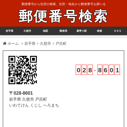
郵便番号から住所の検索、住所・地名から郵便番号を調べる
郵便番号検索
岩手県
久慈市
地図
郵便局
最寄り駅
検索
ＳＮＳ
ホーム
岩手県
久慈市
戸呂町
0
2
8
-
8
6
0
1
〒028-8601
岩手県 久慈市 戸呂町
いわてけん くじし へろまち