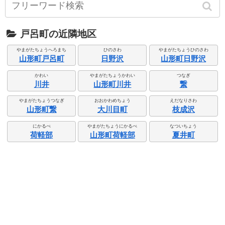
戸呂町の近隣地区
やまがたちょうへろまち
ひのさわ
やまがたちょうひのさわ
山形町戸呂町
日野沢
山形町日野沢
かわい
やまがたちょうかわい
つなぎ
川井
山形町川井
繋
やまがたちょうつなぎ
おおかわめちょう
えだなりさわ
山形町繋
大川目町
枝成沢
にかるべ
やまがたちょうにかるべ
なついちょう
荷軽部
山形町荷軽部
夏井町