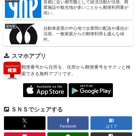
首都に近い都市圏として経済活動が活発、商
業施設や観光地が多いことから郵便利用量が
高い。
愛知県
自動車産業の中心地で企業間の配送や通信が
活発。一般家庭からの郵便利用も盛んな傾
向。
スマホアプリ
郵便番号から住所を、住所から郵便番号をサクッと検
索できる無料アプリです。
ＳＮＳでシェアする
X
Facebook
はてブ