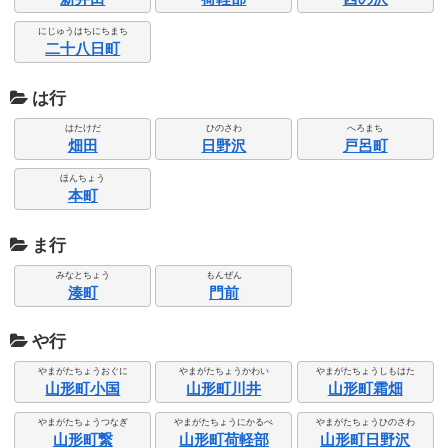
にじゅうはちにちまち
二十八日町
は行
はたけだ
ひのさわ
へろまち
畑田
日野沢
戸呂町
ほんちょう
本町
ま行
みなとちょう
もんぜん
湊町
門前
や行
やまがたちょうおぐに
やまがたちょうかわい
やまがたちょうしもはた
山形町小国
山形町川井
山形町霜畑
やまがたちょうつなぎ
やまがたちょうにかるべ
やまがたちょうひのさわ
山形町繋
山形町荷軽部
山形町日野沢