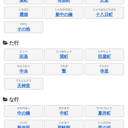
栄町
侍浜町
沢里
しもはた
しんなかのはし
じゅうはちにちまち
霜畑
新中の橋
十八日町
そのた
その他
た行
たこう
たつみちょう
たやちょう
田高
巽町
田屋町
ちゅうおう
つなぎ
てらさと
中央
繋
寺里
てんじんどう
天神堂
な行
なかのはし
なかまち
なついちょう
中の橋
中町
夏井町
にいだ
にかるべ
にしのさわ
新井田
荷軽部
西の沢