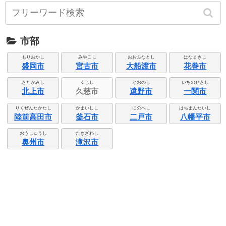
市部
もりおかし
みやこし
おおふなとし
はなまきし
盛岡市
宮古市
大船渡市
花巻市
きたかみし
くじし
とおのし
いちのせきし
北上市
久慈市
遠野市
一関市
りくぜんたかたし
かまいしし
にのへし
はちまんたいし
陸前高田市
釜石市
二戸市
八幡平市
おうしゅうし
たきざわし
奥州市
滝沢市