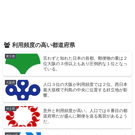
利用頻度の高い都道府県
東京都
言わずと知れた日本の首都。郵便物の量は２
位大阪の３倍以上もあり圧倒的な１位となっ
ている。
大阪府
人口３位の大阪が利用頻度では２位。西日本
最大規模で列島の中央に位置する好立地が影
響。
埼玉県
意外と利用頻度が高い。人口では６番目の都
道府県だが盛んに郵便を送る風習があるよう
だ。
神奈川県