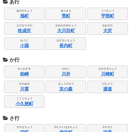
あ行
あさひちょう
あらまち
うべちょう
旭町
荒町
宇部町
えだなりさわ
おおかわめちょう
おおさわ
枝成沢
大川目町
大沢
おぐに
おさないちょう
小国
長内町
か行
かしわざき
かわい
かわさきちょう
柏崎
川井
川崎町
かわぬき
きょうのもり
げんどう
川貫
京の森
源道
こくじちょう
小久慈町
さ行
さかえちょう
さむらいはまちょう
さわさと