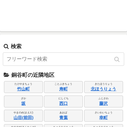
検索
銅谷町の近隣地区
たけやまちょう
ことぶきちょう
きたほうりょう
竹山町
寿町
北ほうりょう
ざか
にしぐち
ふじさわ
坂
西口
藤沢
やまのめ(まえだ)
あおば
さいわいちょう
山目(前田)
青葉
幸町
やまのめ(さんたんだ)
ちゅうおうちょう
ちゅうおうちょう