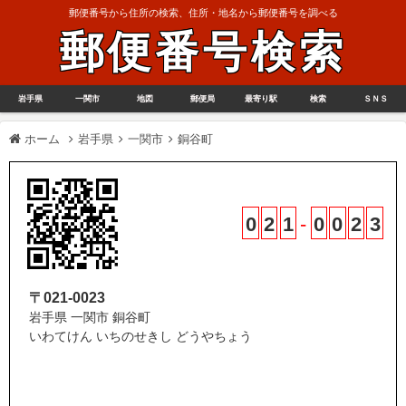
郵便番号から住所の検索、住所・地名から郵便番号を調べる
郵便番号検索
岩手県
一関市
地図
郵便局
最寄り駅
検索
ＳＮＳ
ホーム
岩手県
一関市
銅谷町
0
2
1
-
0
0
2
3
〒021-0023
岩手県 一関市 銅谷町
いわてけん いちのせきし どうやちょう