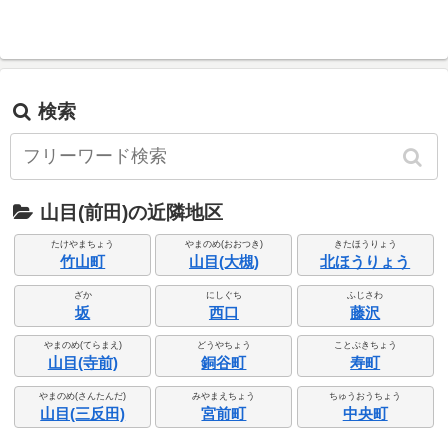
検索
山目(前田)の近隣地区
たけやまちょう
やまのめ(おおつき)
きたほうりょう
竹山町
山目(大槻)
北ほうりょう
ざか
にしぐち
ふじさわ
坂
西口
藤沢
やまのめ(てらまえ)
どうやちょう
ことぶきちょう
山目(寺前)
銅谷町
寿町
やまのめ(さんたんだ)
みやまえちょう
ちゅうおうちょう
山目(三反田)
宮前町
中央町