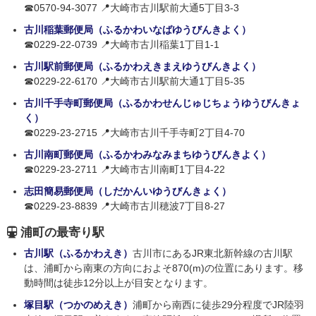
☎0570-94-3077 📍大崎市古川駅前大通5丁目3-3
古川稲葉郵便局（ふるかわいなばゆうびんきよく）
☎0229-22-0739 📍大崎市古川稲葉1丁目1-1
古川駅前郵便局（ふるかわえきまえゆうびんきよく）
☎0229-22-6170 📍大崎市古川駅前大通1丁目5-35
古川千手寺町郵便局（ふるかわせんじゅじちょうゆうびんきょ
く）
☎0229-23-2715 📍大崎市古川千手寺町2丁目4-70
古川南町郵便局（ふるかわみなみまちゆうびんきよく）
☎0229-23-2711 📍大崎市古川南町1丁目4-22
志田簡易郵便局（しだかんいゆうびんきょく）
☎0229-23-8839 📍大崎市古川穂波7丁目8-27
浦町の最寄り駅
古川駅（ふるかわえき）
古川市にあるJR東北新幹線の古川駅
は、浦町から南東の方向におよそ870(m)の位置にあります。移
動時間は徒歩12分以上が目安となります。
塚目駅（つかのめえき）
浦町から南西に徒歩29分程度でJR陸羽