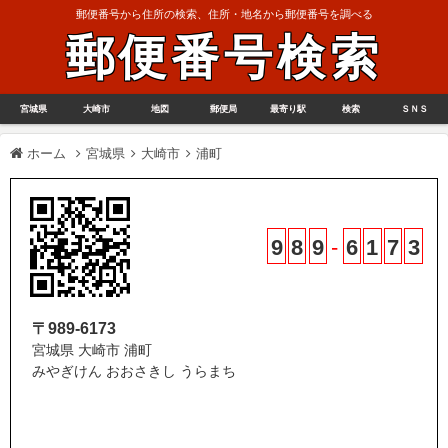
郵便番号から住所の検索、住所・地名から郵便番号を調べる
郵便番号検索
宮城県
大崎市
地図
郵便局
最寄り駅
検索
ＳＮＳ
ホーム
宮城県
大崎市
浦町
9
8
9
-
6
1
7
3
〒989-6173
宮城県 大崎市 浦町
みやぎけん おおさきし うらまち