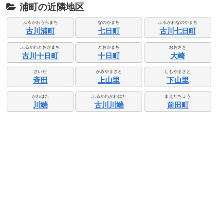
浦町の近隣地区
ふるかわうらまち
なのかまち
ふるかわなのかまち
古川浦町
七日町
古川七日町
ふるかわとおかまち
とおかまち
おおさき
古川十日町
十日町
大崎
さいだ
かみやまさと
しもやまさと
斉田
上山里
下山里
かわはた
ふるかわかわはた
まえだちょう
川端
古川川端
前田町