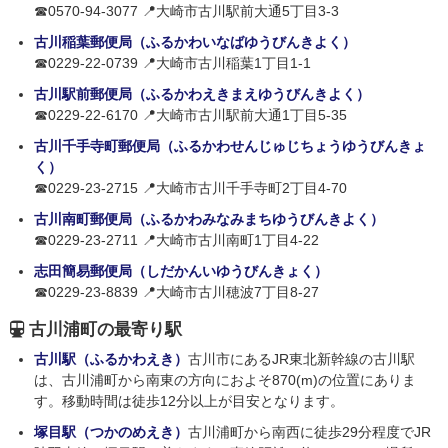
☎0570-94-3077 📍大崎市古川駅前大通5丁目3-3
古川稲葉郵便局（ふるかわいなばゆうびんきよく）
☎0229-22-0739 📍大崎市古川稲葉1丁目1-1
古川駅前郵便局（ふるかわえきまえゆうびんきよく）
☎0229-22-6170 📍大崎市古川駅前大通1丁目5-35
古川千手寺町郵便局（ふるかわせんじゅじちょうゆうびんきょ
く）
☎0229-23-2715 📍大崎市古川千手寺町2丁目4-70
古川南町郵便局（ふるかわみなみまちゆうびんきよく）
☎0229-23-2711 📍大崎市古川南町1丁目4-22
志田簡易郵便局（しだかんいゆうびんきょく）
☎0229-23-8839 📍大崎市古川穂波7丁目8-27
古川浦町の最寄り駅
古川駅（ふるかわえき）
古川市にあるJR東北新幹線の古川駅
は、古川浦町から南東の方向におよそ870(m)の位置にありま
す。移動時間は徒歩12分以上が目安となります。
塚目駅（つかのめえき）
古川浦町から南西に徒歩29分程度でJR