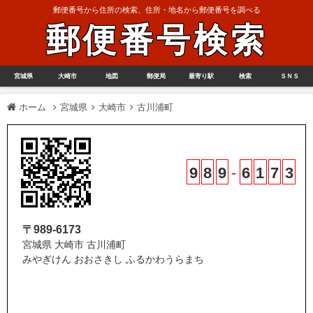
郵便番号から住所の検索、住所・地名から郵便番号を調べる
郵便番号検索
宮城県
大崎市
地図
郵便局
最寄り駅
検索
ＳＮＳ
ホーム
宮城県
大崎市
古川浦町
9
8
9
-
6
1
7
3
〒989-6173
宮城県 大崎市 古川浦町
みやぎけん おおさきし ふるかわうらまち