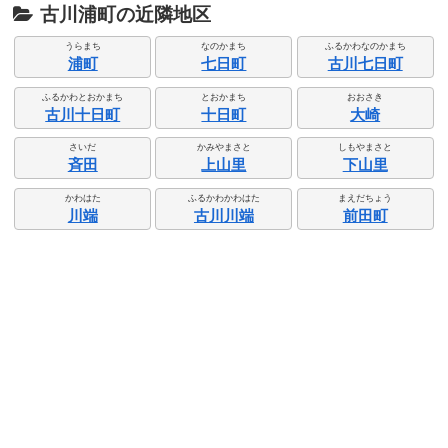
古川浦町の近隣地区
うらまち
なのかまち
ふるかわなのかまち
浦町
七日町
古川七日町
ふるかわとおかまち
とおかまち
おおさき
古川十日町
十日町
大崎
さいだ
かみやまさと
しもやまさと
斉田
上山里
下山里
かわはた
ふるかわかわはた
まえだちょう
川端
古川川端
前田町