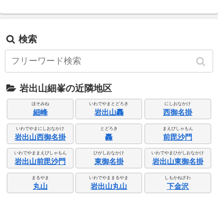
検索
岩出山細峯の近隣地区
ほそみね
いわでやまとどろき
にしおなかけ
細峰
岩出山轟
西御名掛
いわでやまにしおなかけ
とどろき
まえびしゃもん
岩出山西御名掛
轟
前毘沙門
いわでやままえびしゃもん
ひがしおなかけ
いわでやまひがしおなかけ
岩出山前毘沙門
東御名掛
岩出山東御名掛
まるやま
いわでやままるやま
しもかねざわ
丸山
岩出山丸山
下金沢