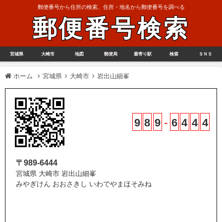
郵便番号から住所の検索、住所・地名から郵便番号を調べる
郵便番号検索
宮城県
大崎市
地図
郵便局
最寄り駅
検索
ＳＮＳ
ホーム
宮城県
大崎市
岩出山細峯
9
8
9
-
6
4
4
4
〒989-6444
宮城県 大崎市 岩出山細峯
みやぎけん おおさきし いわでやまほそみね