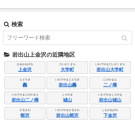
検索
岩出山上金沢の近隣地区
かみかねざわ
だいがくまち
いわでやまだいがくまち
上金沢
大学町
岩出山大学町
とどろき
いわでやまとどろき
にのかまえ
轟
岩出山轟
二ノ構
いわでやまにのかまえ
しろやま
いわでやましろやま
岩出山二ノ構
城山
岩出山城山
ひるさわ
いわでやまひるさわ
しもかねざわ
蛭沢
岩出山蛭沢
下金沢