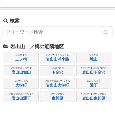
検索
岩出山二ノ構の近隣地区
にのかまえ
いわでやまうらこうじ
しろやま
二ノ構
岩出山浦小路
城山
いわでやましろやま
しもかねざわ
いわでやましもかねざわ
岩出山城山
下金沢
岩出山下金沢
だいがくまち
いわでやまだいがくまち
とおりちょう
大学町
岩出山大学町
通丁
いわでやまとおりちょう
ひがしかわら
いわでやまひがしかわら
岩出山通丁
東川原
岩出山東川原