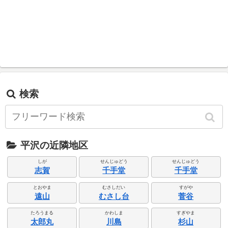
検索
平沢の近隣地区
しが
せんじゅどう
せんじゅどう
志賀
千手堂
千手堂
とおやま
むさしだい
すがや
遠山
むさし台
菅谷
たろうまる
かわしま
すぎやま
太郎丸
川島
杉山