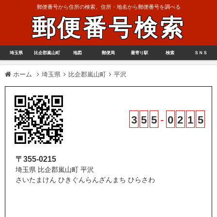
郵便番号から住所の検索、住所・地名から郵便番号を調べる
郵便番号検索
埼玉県
比企郡嵐山町
地図
郵便局
最寄り駅
検索
ＳＮＳ
ホーム
埼玉県
比企郡嵐山町
平沢
3
5
5
-
0
2
1
5
〒355-0215
埼玉県 比企郡嵐山町 平沢
さいたまけん ひきぐんらんざんまち ひらさわ