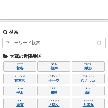
検索
大蔵の近隣地区
すがや
ねぎし
かまがた
菅谷
根岸
鎌形
しょうぐんさわ
せんじゅどう
むさしだい
将軍沢
千手堂
むさし台
ひらさわ
かわしま
とおやま
平沢
川島
遠山
しが
たろうまる
たろうまる
志賀
太郎丸
太郎丸