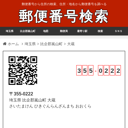
郵便番号から住所の検索、住所・地名から郵便番号を調べる
郵便番号検索
埼玉県
比企郡嵐山町
地図
郵便局
最寄り駅
検索
ＳＮＳ
ホーム
埼玉県
比企郡嵐山町
大蔵
3
5
5
-
0
2
2
2
〒355-0222
埼玉県 比企郡嵐山町 大蔵
さいたまけん ひきぐんらんざんまち おおくら