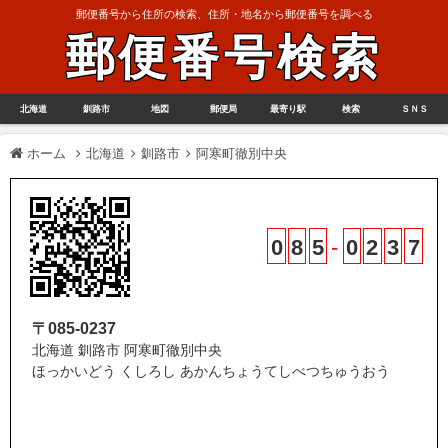
郵便番号から住所の検索、住所・地名から郵便番号を調べる
郵便番号検索
北海道
釧路市
地図
郵便局
最寄り駅
検索
ＳＮＳ
ホーム
北海道
釧路市
阿寒町徹別中央
0
8
5
-
0
2
3
7
〒085-0237
北海道 釧路市 阿寒町徹別中央
ほっかいどう くしろし あかんちょうてしべつちゅうおう