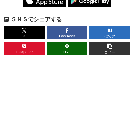
ＳＮＳでシェアする
X
Facebook
はてブ
Instapaper
LINE
コピー