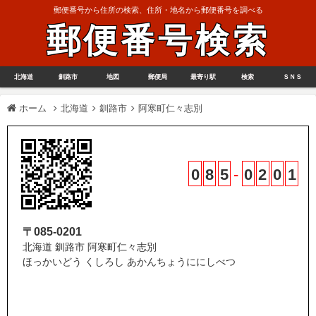
郵便番号から住所の検索、住所・地名から郵便番号を調べる
郵便番号検索
北海道
釧路市
地図
郵便局
最寄り駅
検索
ＳＮＳ
ホーム
北海道
釧路市
阿寒町仁々志別
0
8
5
-
0
2
0
1
〒085-0201
北海道 釧路市 阿寒町仁々志別
ほっかいどう くしろし あかんちょうににしべつ