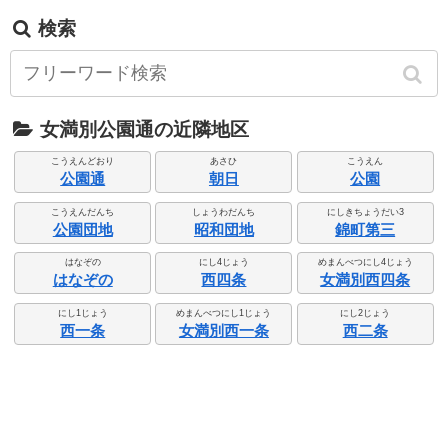
検索
女満別公園通の近隣地区
こうえんどおり
あさひ
こうえん
公園通
朝日
公園
こうえんだんち
しょうわだんち
にしきちょうだい3
公園団地
昭和団地
錦町第三
はなぞの
にし4じょう
めまんべつにし4じょう
はなぞの
西四条
女満別西四条
にし1じょう
めまんべつにし1じょう
にし2じょう
西一条
女満別西一条
西二条