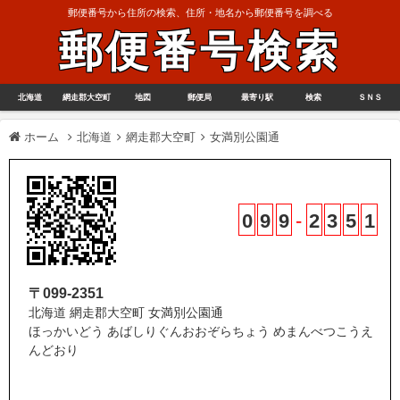
郵便番号から住所の検索、住所・地名から郵便番号を調べる
郵便番号検索
北海道
網走郡大空町
地図
郵便局
最寄り駅
検索
ＳＮＳ
ホーム
北海道
網走郡大空町
女満別公園通
0
9
9
-
2
3
5
1
〒099-2351
北海道 網走郡大空町 女満別公園通
ほっかいどう あばしりぐんおおぞらちょう めまんべつこうえ
んどおり