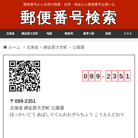
郵便番号から住所の検索、住所・地名から郵便番号を調べる
郵便番号検索
北海道
網走郡大空町
地図
郵便局
最寄り駅
検索
ＳＮＳ
ホーム
北海道
網走郡大空町
公園通
0
9
9
-
2
3
5
1
〒099-2351
北海道 網走郡大空町 公園通
ほっかいどう あばしりぐんおおぞらちょう こうえんどおり