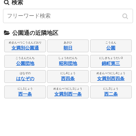
検索
公園通の近隣地区
めまんべつこうえんどおり
あさひ
こうえん
女満別公園通
朝日
公園
こうえんだんち
しょうわだんち
にしきちょうだい3
公園団地
昭和団地
錦町第三
はなぞの
にし4じょう
めまんべつにし4じょう
はなぞの
西四条
女満別西四条
にし1じょう
めまんべつにし1じょう
にし2じょう
西一条
女満別西一条
西二条