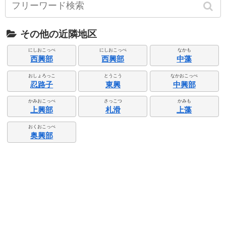
その他の近隣地区
にしおこっぺ
にしおこっぺ
なかも
西興部
西興部
中藻
おしょろっこ
とうこう
なかおこっぺ
忍路子
東興
中興部
かみおこっぺ
さっこつ
かみも
上興部
札滑
上藻
おくおこっぺ
奥興部