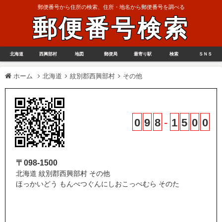
郵便番号から住所の検索、住所・地名から郵便番号を調べる
郵便番号検索
北海道
西興部村
地図
郵便局
最寄り駅
検索
ＳＮＳ
ホーム
北海道
紋別郡西興部村
その他
0
9
8
-
1
5
0
0
〒098-1500
北海道 紋別郡西興部村 その他
ほっかいどう もんべつぐんにしおこっぺむら そのた