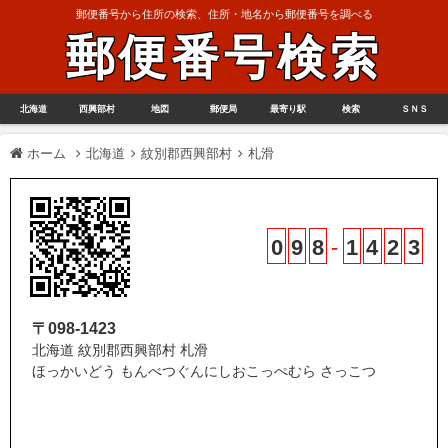
郵便番号から住所の検索、住所・地名から郵便番号を調べる
郵便番号検索
北海道
西興部村
地図
郵便局
最寄り駅
検索
ＳＮＳ
ホーム
北海道
紋別郡西興部村
札滑
0
9
8
-
1
4
2
3
〒098-1423
北海道 紋別郡西興部村 札滑
ほっかいどう もんべつぐんにしおこっぺむら さっこつ