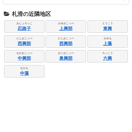
札滑の近隣地区
おしょろっこ
かみおこっぺ
とうこう
忍路子
上興部
東興
にしおこっぺ
にしおこっぺ
かみも
西興部
西興部
上藻
なかおこっぺ
おくおこっぺ
ろっこう
中興部
奥興部
六興
なかも
中藻