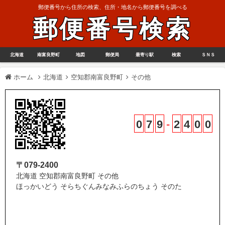
郵便番号から住所の検索、住所・地名から郵便番号を調べる
郵便番号検索
北海道
南富良野町
地図
郵便局
最寄り駅
検索
ＳＮＳ
ホーム
北海道
空知郡南富良野町
その他
0
7
9
-
2
4
0
0
〒079-2400
北海道 空知郡南富良野町 その他
ほっかいどう そらちぐんみなみふらのちょう そのた