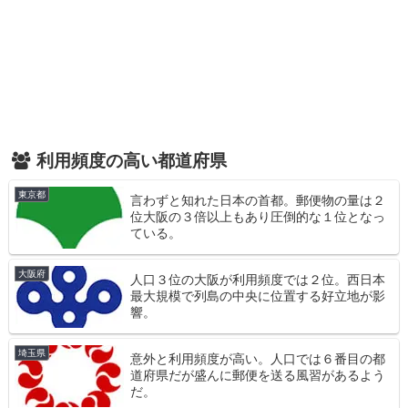
利用頻度の高い都道府県
東京都
言わずと知れた日本の首都。郵便物の量は２
位大阪の３倍以上もあり圧倒的な１位となっ
ている。
大阪府
人口３位の大阪が利用頻度では２位。西日本
最大規模で列島の中央に位置する好立地が影
響。
埼玉県
意外と利用頻度が高い。人口では６番目の都
道府県だが盛んに郵便を送る風習があるよう
だ。