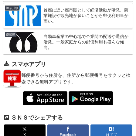
神奈川県
首都に近い都市圏として経済活動が活発、商
業施設や観光地が多いことから郵便利用量が
高い。
愛知県
自動車産業の中心地で企業間の配送や通信が
活発。一般家庭からの郵便利用も盛んな傾
向。
スマホアプリ
郵便番号から住所を、住所から郵便番号をサクッと検
索できる無料アプリです。
ＳＮＳでシェアする
X
Facebook
はてブ