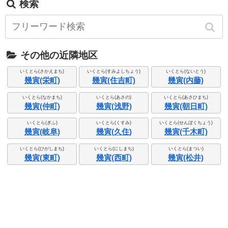
検索
その他の近隣地区
いくとら(さかえまち)
いくとら(すみよしちょう)
いくとら(ないとう)
幾寅(栄町)
幾寅(住吉町)
幾寅(内藤)
いくとら(なかまち)
いくとら(あさの)
いくとら(あさひまち)
幾寅(仲町)
幾寅(浅野)
幾寅(朝日町)
いくとら(ぎふ)
いくとら(くすみ)
いくとら(せんぼくちょう)
幾寅(岐阜)
幾寅(久住)
幾寅(千木町)
いくとら(ひがしまち)
いくとら(にしまち)
いくとら(まつい)
幾寅(東町)
幾寅(西町)
幾寅(松井)