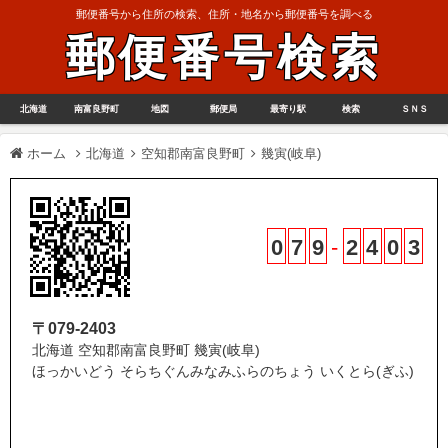
郵便番号から住所の検索、住所・地名から郵便番号を調べる
郵便番号検索
北海道
南富良野町
地図
郵便局
最寄り駅
検索
ＳＮＳ
ホーム
北海道
空知郡南富良野町
幾寅(岐阜)
0
7
9
-
2
4
0
3
〒079-2403
北海道 空知郡南富良野町 幾寅(岐阜)
ほっかいどう そらちぐんみなみふらのちょう いくとら(ぎふ)