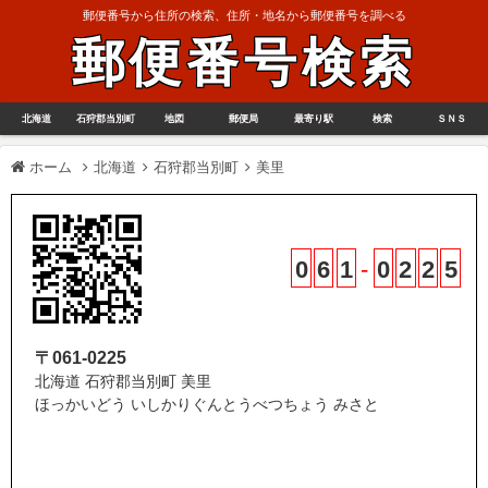
郵便番号から住所の検索、住所・地名から郵便番号を調べる
郵便番号検索
北海道
石狩郡当別町
地図
郵便局
最寄り駅
検索
ＳＮＳ
ホーム
北海道
石狩郡当別町
美里
0
6
1
-
0
2
2
5
〒061-0225
北海道 石狩郡当別町 美里
ほっかいどう いしかりぐんとうべつちょう みさと