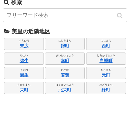
検索
美里の近隣地区
すえひろ
にしきまち
にしまち
末広
錦町
西町
やよい
さいわいちょう
しらかばちょう
弥生
幸町
白樺町
そのお
わかば
もとまち
園生
若葉
元町
さかえまち
ほくえいちょう
みどりまち
栄町
北栄町
緑町