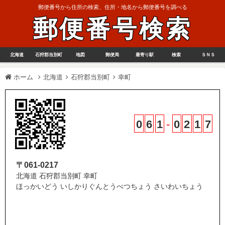
郵便番号から住所の検索、住所・地名から郵便番号を調べる
郵便番号検索
北海道
石狩郡当別町
地図
郵便局
最寄り駅
検索
ＳＮＳ
ホーム
北海道
石狩郡当別町
幸町
0
6
1
-
0
2
1
7
〒061-0217
北海道 石狩郡当別町 幸町
ほっかいどう いしかりぐんとうべつちょう さいわいちょう