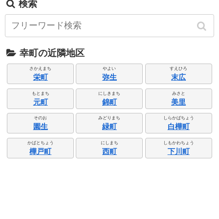
検索
幸町の近隣地区
さかえまち
やよい
すえひろ
栄町
弥生
末広
もとまち
にしきまち
みさと
元町
錦町
美里
そのお
みどりまち
しらかばちょう
園生
緑町
白樺町
かばとちょう
にしまち
しもかわちょう
樺戸町
西町
下川町