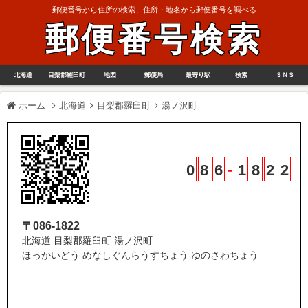
郵便番号から住所の検索、住所・地名から郵便番号を調べる
郵便番号検索
北海道
目梨郡羅臼町
地図
郵便局
最寄り駅
検索
ＳＮＳ
ホーム
北海道
目梨郡羅臼町
湯ノ沢町
0
8
6
-
1
8
2
2
〒086-1822
北海道 目梨郡羅臼町 湯ノ沢町
ほっかいどう めなしぐんらうすちょう ゆのさわちょう