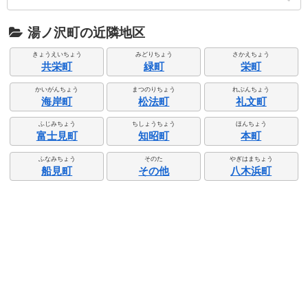
湯ノ沢町の近隣地区
きょうえいちょう
みどりちょう
さかえちょう
共栄町
緑町
栄町
かいがんちょう
まつのりちょう
れぶんちょう
海岸町
松法町
礼文町
ふじみちょう
ちしょうちょう
ほんちょう
富士見町
知昭町
本町
ふなみちょう
そのた
やぎはまちょう
船見町
その他
八木浜町