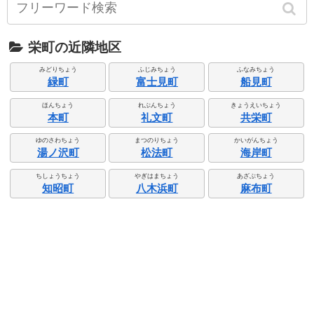
栄町の近隣地区
みどりちょう
ふじみちょう
ふなみちょう
緑町
富士見町
船見町
ほんちょう
れぶんちょう
きょうえいちょう
本町
礼文町
共栄町
ゆのさわちょう
まつのりちょう
かいがんちょう
湯ノ沢町
松法町
海岸町
ちしょうちょう
やぎはまちょう
あざぶちょう
知昭町
八木浜町
麻布町