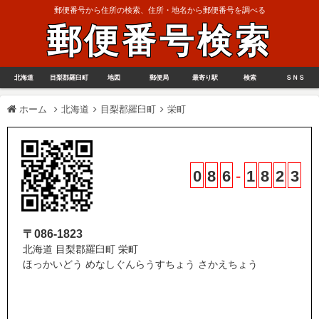
郵便番号から住所の検索、住所・地名から郵便番号を調べる
郵便番号検索
北海道
目梨郡羅臼町
地図
郵便局
最寄り駅
検索
ＳＮＳ
ホーム
北海道
目梨郡羅臼町
栄町
0
8
6
-
1
8
2
3
〒086-1823
北海道 目梨郡羅臼町 栄町
ほっかいどう めなしぐんらうすちょう さかえちょう