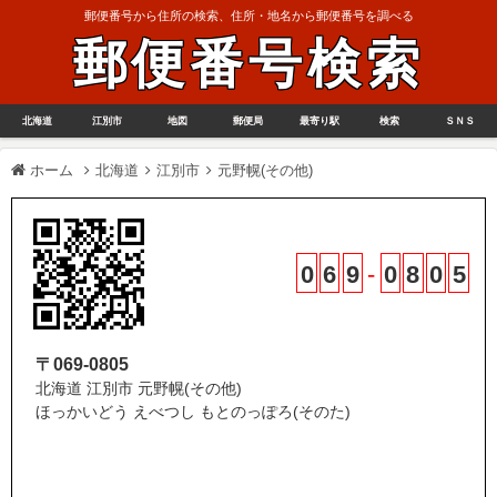
郵便番号から住所の検索、住所・地名から郵便番号を調べる
郵便番号検索
北海道
江別市
地図
郵便局
最寄り駅
検索
ＳＮＳ
ホーム
北海道
江別市
元野幌(その他)
0
6
9
-
0
8
0
5
〒069-0805
北海道 江別市 元野幌(その他)
ほっかいどう えべつし もとのっぽろ(そのた)