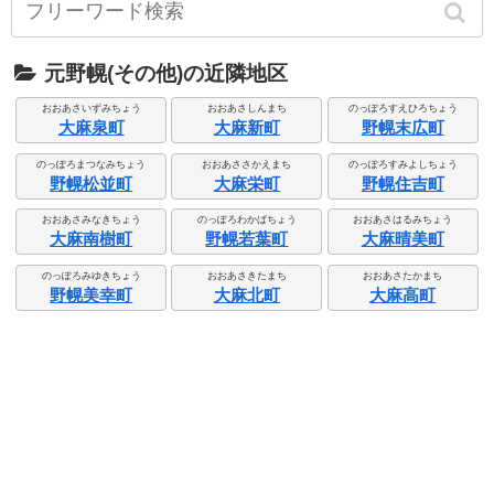
元野幌(その他)の近隣地区
おおあさいずみちょう
おおあさしんまち
のっぽろすえひろちょう
大麻泉町
大麻新町
野幌末広町
のっぽろまつなみちょう
おおあささかえまち
のっぽろすみよしちょう
野幌松並町
大麻栄町
野幌住吉町
おおあさみなきちょう
のっぽろわかばちょう
おおあさはるみちょう
大麻南樹町
野幌若葉町
大麻晴美町
のっぽろみゆきちょう
おおあさきたまち
おおあさたかまち
野幌美幸町
大麻北町
大麻高町