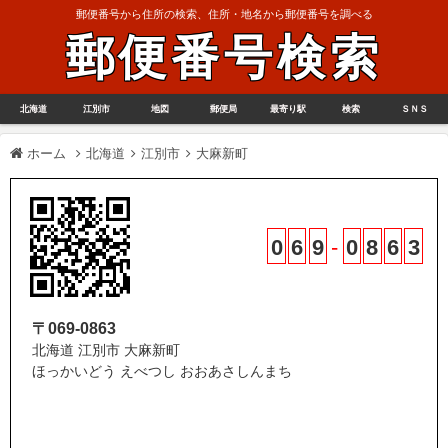
郵便番号から住所の検索、住所・地名から郵便番号を調べる
郵便番号検索
北海道
江別市
地図
郵便局
最寄り駅
検索
ＳＮＳ
ホーム
北海道
江別市
大麻新町
0
6
9
-
0
8
6
3
〒069-0863
北海道 江別市 大麻新町
ほっかいどう えべつし おおあさしんまち