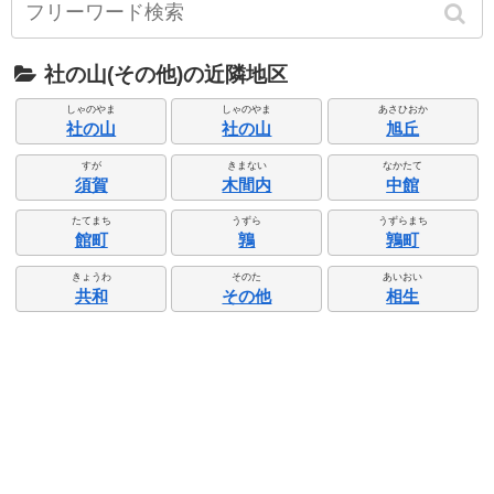
社の山(その他)の近隣地区
しゃのやま
しゃのやま
あさひおか
社の山
社の山
旭丘
すが
きまない
なかたて
須賀
木間内
中館
たてまち
うずら
うずらまち
館町
鶉
鶉町
きょうわ
そのた
あいおい
共和
その他
相生