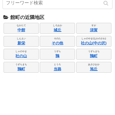
館町の近隣地区
なかたて
しろおか
すが
中館
城丘
須賀
しんえい
そのた
しゃのやま(なかのさわ)
新栄
その他
社の山(中の沢)
しゃのやま
うずら
うずらまち
社の山
鶉
鶉町
うずらまち
とうろ
あさひおか
鶉町
当路
旭丘