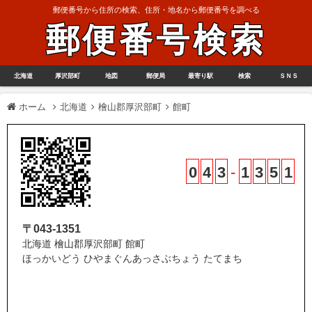
郵便番号から住所の検索、住所・地名から郵便番号を調べる
郵便番号検索
北海道
厚沢部町
地図
郵便局
最寄り駅
検索
ＳＮＳ
ホーム
北海道
檜山郡厚沢部町
館町
0
4
3
-
1
3
5
1
〒043-1351
北海道 檜山郡厚沢部町 館町
ほっかいどう ひやまぐんあっさぶちょう たてまち