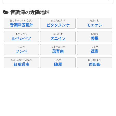
音調津の近隣地区
おしらべつくかくがい
びたたぬんけ
もえけし
音調津区画外
ビタタヌンケ
モエケシ
るべしべつ
たにいそ
びほろ
ルベシベツ
タニイソ
美幌
ふんべ
もよりみなみ
もより
フンベ
茂寄南
茂寄
もみじどおりみなみ
じんや
にし4じょう
紅葉通南
陣屋
西四条