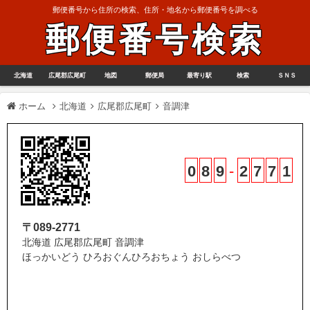
郵便番号から住所の検索、住所・地名から郵便番号を調べる
郵便番号検索
北海道
広尾郡広尾町
地図
郵便局
最寄り駅
検索
ＳＮＳ
ホーム
北海道
広尾郡広尾町
音調津
0
8
9
-
2
7
7
1
〒089-2771
北海道 広尾郡広尾町 音調津
ほっかいどう ひろおぐんひろおちょう おしらべつ