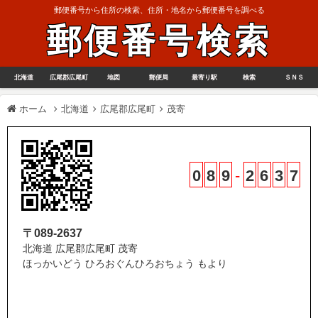
郵便番号から住所の検索、住所・地名から郵便番号を調べる
郵便番号検索
北海道
広尾郡広尾町
地図
郵便局
最寄り駅
検索
ＳＮＳ
ホーム
北海道
広尾郡広尾町
茂寄
0
8
9
-
2
6
3
7
〒089-2637
北海道 広尾郡広尾町 茂寄
ほっかいどう ひろおぐんひろおちょう もより