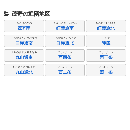
茂寄の近隣地区
もよりみなみ
もみじどおりみなみ
もみじどおりきた
茂寄南
紅葉通南
紅葉通北
しらかばどおりみなみ
しらかばどおりきた
じんや
白樺通南
白樺通北
陣屋
まるやまどおりみなみ
にし4じょう
にし3じょう
丸山通南
西四条
西三条
まるやまどおりきた
にし2じょう
にし1じょう
丸山通北
西二条
西一条