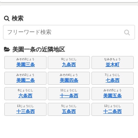
検索
美園一条の近隣地区
みその3じょう
9じょうにし
なみきちょう
美園三条
九条西
並木町
みその2じょう
みその4じょう
7じょうにし
美園二条
美園四条
七条西
6じょうにし
11じょうにし
みその5じょう
六条西
十一条西
美園五条
13じょうにし
5じょうにし
12じょうにし
十三条西
五条西
十二条西