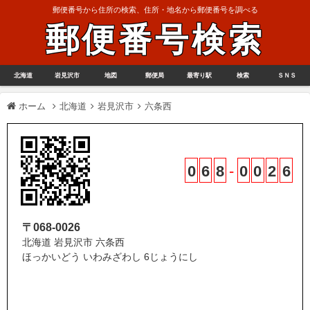
郵便番号から住所の検索、住所・地名から郵便番号を調べる
郵便番号検索
北海道
岩見沢市
地図
郵便局
最寄り駅
検索
ＳＮＳ
ホーム
北海道
岩見沢市
六条西
0
6
8
-
0
0
2
6
〒068-0026
北海道 岩見沢市 六条西
ほっかいどう いわみざわし 6じょうにし