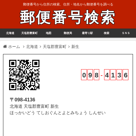
郵便番号から住所の検索、住所・地名から郵便番号を調べる
郵便番号検索
北海道
天塩郡豊富町
地図
郵便局
最寄り駅
検索
ＳＮＳ
ホーム
北海道
天塩郡豊富町
新生
0
9
8
-
4
1
3
6
〒098-4136
北海道 天塩郡豊富町 新生
ほっかいどう てしおぐんとよとみちょう しんせい