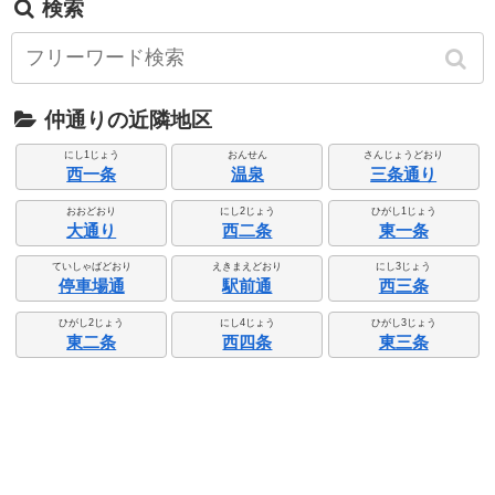
検索
仲通りの近隣地区
にし1じょう
おんせん
さんじょうどおり
西一条
温泉
三条通り
おおどおり
にし2じょう
ひがし1じょう
大通り
西二条
東一条
ていしゃばどおり
えきまえどおり
にし3じょう
停車場通
駅前通
西三条
ひがし2じょう
にし4じょう
ひがし3じょう
東二条
西四条
東三条