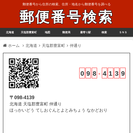
郵便番号から住所の検索、住所・地名から郵便番号を調べる
郵便番号検索
北海道
天塩郡豊富町
地図
郵便局
最寄り駅
検索
ＳＮＳ
ホーム
北海道
天塩郡豊富町
仲通り
0
9
8
-
4
1
3
9
〒098-4139
北海道 天塩郡豊富町 仲通り
ほっかいどう てしおぐんとよとみちょう なかどおり