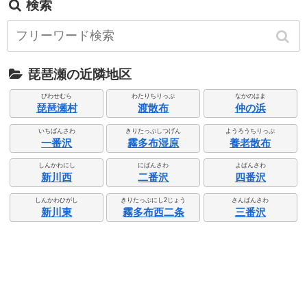
検索
琵琶瀬の近隣地区
びわせむら
わたりちりっぷ
なかのはま
琵琶瀬村
渡散布
仲の浜
いちばんさわ
きりたっぷしつげん
ようろうちりっぷ
一番沢
霧多布湿原
養老散布
しんかわにし
にばんさわ
よばんさわ
新川西
二番沢
四番沢
しんかわひがし
きりたっぷにし2じょう
さんばんさわ
新川東
霧多布西二条
三番沢