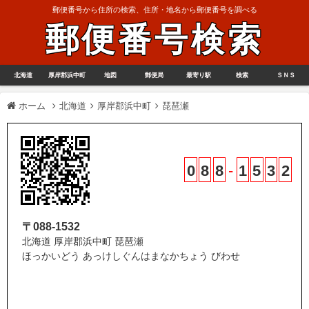
郵便番号から住所の検索、住所・地名から郵便番号を調べる
郵便番号検索
北海道
厚岸郡浜中町
地図
郵便局
最寄り駅
検索
ＳＮＳ
ホーム
北海道
厚岸郡浜中町
琵琶瀬
0
8
8
-
1
5
3
2
〒088-1532
北海道 厚岸郡浜中町 琵琶瀬
ほっかいどう あっけしぐんはまなかちょう びわせ