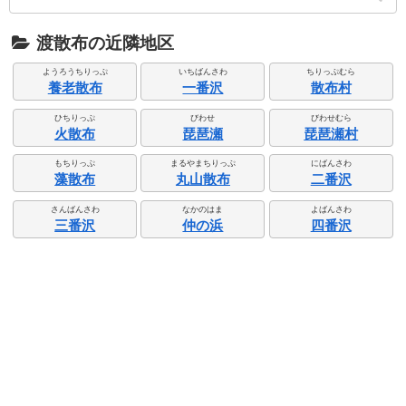
渡散布の近隣地区
ようろうちりっぷ
いちばんさわ
ちりっぷむら
養老散布
一番沢
散布村
ひちりっぷ
びわせ
びわせむら
火散布
琵琶瀬
琵琶瀬村
もちりっぷ
まるやまちりっぷ
にばんさわ
藻散布
丸山散布
二番沢
さんばんさわ
なかのはま
よばんさわ
三番沢
仲の浜
四番沢