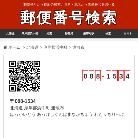
郵便番号から住所の検索、住所・地名から郵便番号を調べる
郵便番号検索
北海道
厚岸郡浜中町
地図
郵便局
最寄り駅
検索
ＳＮＳ
ホーム
北海道
厚岸郡浜中町
渡散布
0
8
8
-
1
5
3
4
〒088-1534
北海道 厚岸郡浜中町 渡散布
ほっかいどう あっけしぐんはまなかちょう わたりちりっぷ