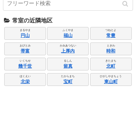
常室の近隣地区
まるやま
ふくやま
つねとよ
円山
福山
常豊
おびとみ
かみあつない
ときわ
帯富
上厚内
時和
いくちせ
るしん
きたまち
幾千世
留真
北町
ほくえい
たからまち
ひがしやまちょう
北栄
宝町
東山町