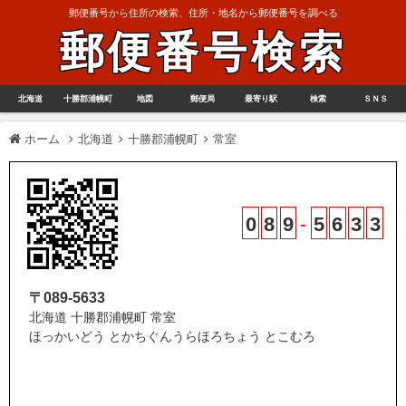
郵便番号から住所の検索、住所・地名から郵便番号を調べる
郵便番号検索
北海道
十勝郡浦幌町
地図
郵便局
最寄り駅
検索
ＳＮＳ
ホーム
北海道
十勝郡浦幌町
常室
0
8
9
-
5
6
3
3
〒089-5633
北海道 十勝郡浦幌町 常室
ほっかいどう とかちぐんうらほろちょう とこむろ